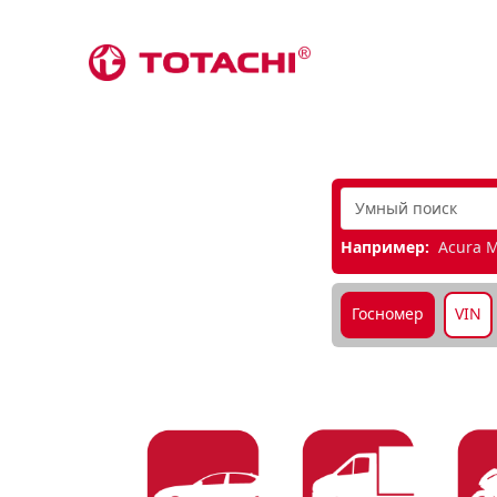
Например:
Acura M
Госномер
VIN